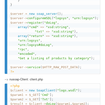
}
}
$server
=
new
soap_server
(
)
;
$server
-
>
configureWSDL
(
"logsys"
,
"urn:logsys"
)
;
$server
-
>
register
(
"doLog"
,
array
(
"cmd"
=
>
"xsd:string"
,
"txt"
=
>
"xsd:string"
)
,
array
(
"return"
=
>
"xsd:string"
)
,
"urn:logsys"
,
"urn:logsys#doLog"
,
"rpc"
,
"encoded"
,
"Get a listing of products by category"
)
;
$server
-
>
service
(
$HTTP_RAW_POST_DATA
)
;
?>
--> nusoap-Client: client.php
<?php
$client
=
new
SoapClient
(
"logs.wsdl"
)
;
$param1
=
$_GET
[
'Cmd'
]
;
$param2
=
$_GET
[
'Txt'
]
;
$result
=
$client
-
>
doLog
(
$param1
,
$param2
)
;