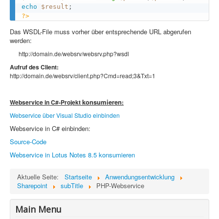
echo
$result
;
?>
Das WSDL-File muss vorher über entsprechende URL abgerufen
werden:
http://domain.de/websrv/websrv.php?wsdl
Aufruf des Client:
http://domain.de/websrv/client.php?Cmd=read;3&Txt=1
konsumieren
Webservice in C#-Projekt
:
Webservice über Visual Studio einbinden
Webservice in C# einbinden:
Source-Code
Webservice in Lotus Notes 8.5 konsumieren
Aktuelle Seite:
Startseite
Anwendungsentwicklung
Sharepoint
subTitle
PHP-Webservice
Main Menu