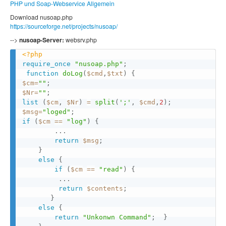
PHP und Soap-Webservice Allgemein
Download nusoap.php
https://sourceforge.net/projects/nusoap/
-->
nusoap-Server:
websrv.php
<?php
require_once
"nusoap.php"
;
function
doLog
(
$cmd
,
$txt
)
{
$cm
=
""
;
$Nr
=
""
;
list
(
$cm
,
$Nr
)
=
split
(
';'
,
$cmd
,
2
)
;
$msg
=
"loged"
;
if
(
$cm
==
"log"
)
{
.
.
.
return
$msg
;
}
else
{
if
(
$cm
==
"read"
)
{
.
.
.
return
$contents
;
}
else
{
return
"Unkonwn Command"
;
}